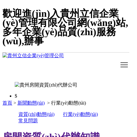
歡迎進(jìn)入貴州立信企業
(yè)管理有限公司網(wǎng)站,
多年企業(yè)品質(zhì)服務
(wù),辦事
$
首頁
>
新聞動態(tài)
> 行業(yè)動態(tài)
資質(zhì)動態(tài)
行業(yè)動態(tài)
常見問題