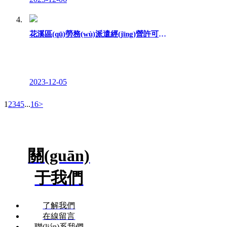
花溪區(qū)勞務(wù)派遣經(jīng)營許可證有哪些用途？
2023-12-05
1
2
3
4
5
...
16
>
關(guān)
于我們
了解我們
在線留言
聯(lián)系我們