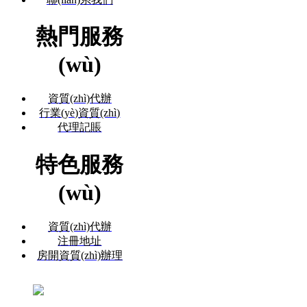
熱門服務
(wù)
資質(zhì)代辦
行業(yè)資質(zhì)
代理記賬
特色服務
(wù)
資質(zhì)代辦
注冊地址
房開資質(zhì)辦理